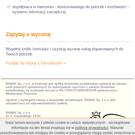
współpraca w tworzeniu - dostosowanego do potrzeb i możliwości -
systemu informacji zarządczej
Zapytaj o wycenę
Wypełnij krótki formularz i uzyskaj wycenę usług dopasowanych do
Twoich potrzeb.
Przejdź do strony z formularzem »
RAMAK Sp. z o.o. w Krakowie jest spółką doradztwa podatkowego wpisaną do rejestru
osób prawnych uprawnionych do wykonywania czynności z zakresu doradztwa
podatkowego na podstawie decyzji nr RS-7250/1578/98/DP/I/OR wydanej przez
Ministerstwo Finansów.
Zgodnie z wymogami ustawy o doradztwie podatkowym, RAMAK Sp. z o.o. jest
ubezpieczony od odpowiedzialności cywilnej.
RAMAK Sp. z o.o.
Al. Z. Krasińskiego 14/3a
30-101 Kraków
Nasz serwis korzysta z plików cookie w celach statystycznych - szczegółowe
NIP: 676-007-91-28
REGON: 350250272
informacje na ten temat znajdują się w
polityce prywatności
. Warunki
KRS: 0000187649
przechowywania lub dostępu do cookie w przeglądarce mogą zostać zmienione w