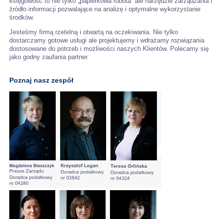
księgowość to nie tylko „papierkowa robota” ale narzędzie zarządzania i
źródło informacji pozwalające na analizę i optymalne wykorzystanie
środków.
Jesteśmy firmą rzetelną i otwartą na oczekiwania. Nie tylko
dostarczamy gotowe usługi ale projektujemy i wdrażamy rozwiązania
dostosowane do potrzeb i możliwości naszych Klientów. Polecamy się
jako godny zaufania partner.
Poznaj nasz zespół